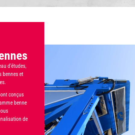
bennes
eau d’études,
s bennes et
es.
 sont conçus
 gamme benne
vous
nalisation de