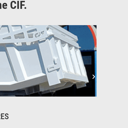
e CIF.
RES