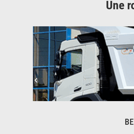
Une r
BE