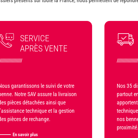
ossiers présents sur toute la France, nous permettent de répond
SERVICE
APRÈS VENTE
//////////////////
////////////////
Nous garantissons le suivi de votre
Nos 35 dis
benne. Notre SAV assure la livraison
partout en
des pièces détachées ainsi que
apportent
l’assistance technique et la gestion
technique
des pièces de rechange.
nos benne
proximité
En savoir plus