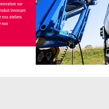
nnovation sur
roduit innovant
e nos ateliers
e nos