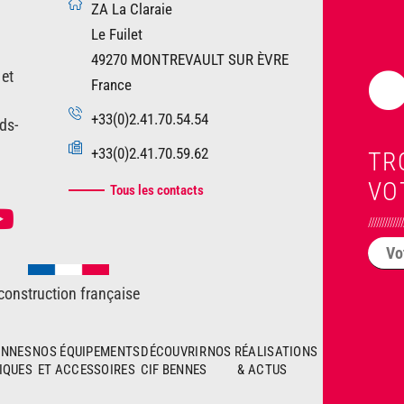
ZA La Claraie
Le Fuilet
49270 MONTREVAULT SUR ÈVRE
 et
France
+33(0)2.41.70.54.54
ds-
+33(0)2.41.70.59.62
TR
VO
Tous les contacts
////////////
construction française
ENNES
NOS ÉQUIPEMENTS
DÉCOUVRIR
NOS RÉALISATIONS
IQUES
ET ACCESSOIRES
CIF BENNES
& ACTUS