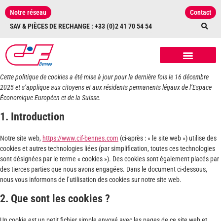
Notre réseau
Contact
SAV & PIÈCES DE RECHANGE : +33 (0)2 41 70 54 54
NOS RÉALISATIONS
NOS ÉQUIPEMENTS
ET ACCESSOIRES
Cette politique de cookies a été mise à jour pour la dernière fois le 16 décembre
2025 et s’applique aux citoyens et aux résidents permanents légaux de l’Espace
Économique Européen et de la Suisse.
1. Introduction
Notre site web,
https://www.cif-bennes.com
(ci-après : « le site web ») utilise des
cookies et autres technologies liées (par simplification, toutes ces technologies
sont désignées par le terme « cookies »). Des cookies sont également placés par
des tierces parties que nous avons engagées. Dans le document ci-dessous,
nous vous informons de l’utilisation des cookies sur notre site web.
2. Que sont les cookies ?
Un cookie est un petit fichier simple envoyé avec les pages de ce site web et